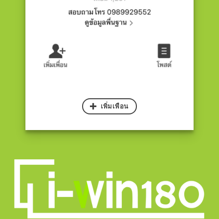
เพิ่มเพือน