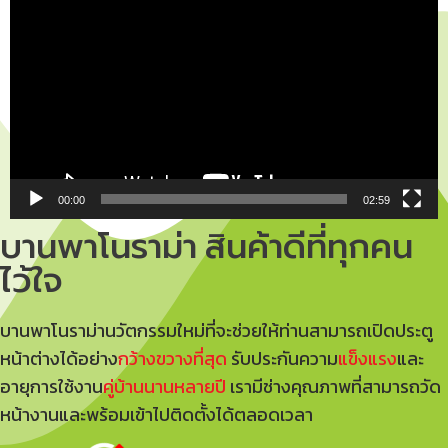
Player
00:00
02:59
บานพาโนราม่า สินค้าดีที่ทุกคน
ไว้ใจ
บานพาโนราม่านวัตกรรมใหม่ที่จะช่วยให้ท่านสามารถเปิดประตู
หน้าต่างได้อย่าง
กว้างขวางที่สุด
รับประกันความ
แข็งแรง
และ
อายุการใช้งาน
คู่บ้านนานหลายปี
เรามีช่างคุณภาพที่สามารถวัด
หน้างานและพร้อมเข้าไปติดตั้งได้ตลอดเวลา