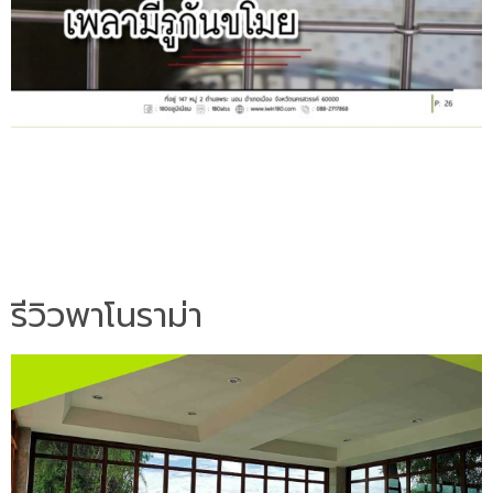
รีวิวพาโนราม่า