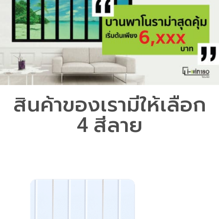
สินค้าของเรามีให้เลือก
4 สีลาย