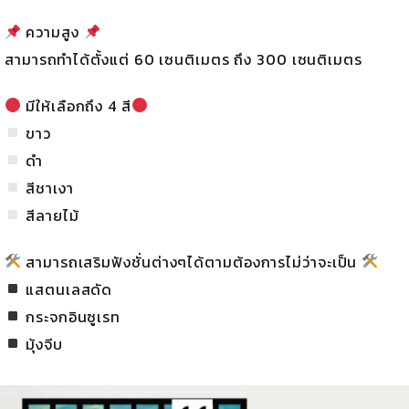
ความสูง
สามารถทำได้ตั้งแต่ 60 เซนติเมตร ถึง 300 เซนติเมตร
มีให้เลือกถึง 4 สี
ขาว
ดำ
สีชาเงา
สีลายไม้
สามารถเสริมฟังชั่นต่างๆได้ตามต้องการไม่ว่าจะเป็น
แสตนเลสดัด
กระจกอินซูเรท
มุ้งจีบ