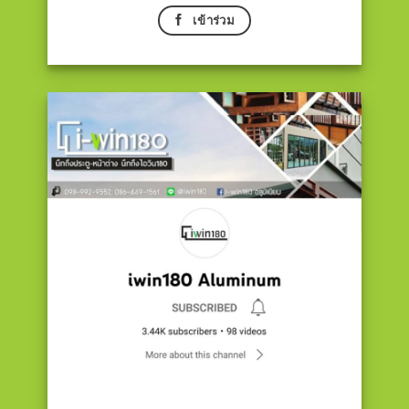
เข้าร่วม