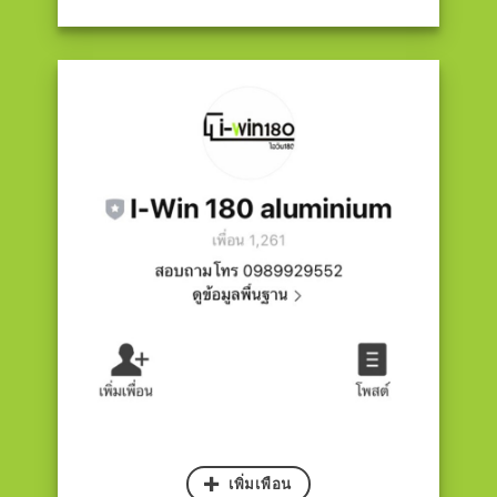
เพิ่มเพือน