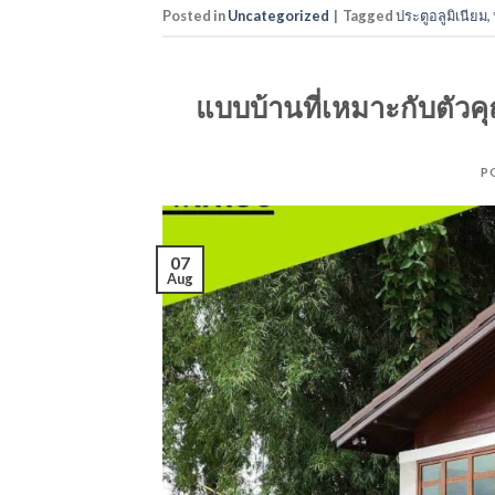
Posted in
Uncategorized
|
Tagged
ประตูอลูมิเนียม
,
แบบบ้านที่เหมาะกับตัวคุ
P
07
Aug