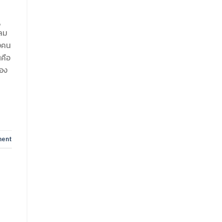
ุ
ะลม
างคน
ณคือ
เอง
ment