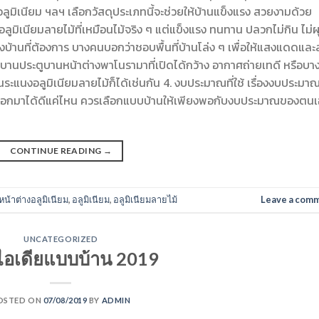
างอลูมิเนียม ฯลฯ เลือกวัสดุประเภทนี้จะช่วยให้บ้านแข็งแรง สวยงามด้วย
ูมิเนียมลายไม้ที่เหมือนไม้จริง ๆ แต่แข็งแรง ทนทาน ปลวกไม่กิน ไม่ผ
งบ้านที่ต้องการ บางคนบอกว่าชอบพื้นที่บ้านโล่ง ๆ เพื่อให้แสงแดดแล
้เป็นบานประตูบานหน้าต่างพาโนรามาที่เปิดได้กว้าง อากาศถ่ายเทดี หรือบ
็นระแนงอลูมิเนียมลายไม้ก็ได้เช่นกัน 4. งบประมาณที่ใช้ เรื่องงบประมา
้างออกมาได้ดีแค่ไหน ควรเลือกแบบบ้านให้เพียงพอกับงบประมาณของตน
CONTINUE READING
→
หน้าต่างอลูมิเนียม
,
อลูมิเนียม
,
อลูมิเนียมลายไม้
Leave a com
UNCATEGORIZED
ไอเดียแบบบ้าน 2019
OSTED ON
07/08/2019
BY
ADMIN