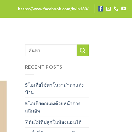
https://www.facebook.com/Iwin180/
RECENT POSTS
5 ไอเดียใช้พาโนราม่าตกแต่ง
บ้าน
5 ไอเดียตกแต่งด้วยหน้าต่าง
สลิมอัพ
7 ต้นไม้ที่ปลูกในห้องนอนได้