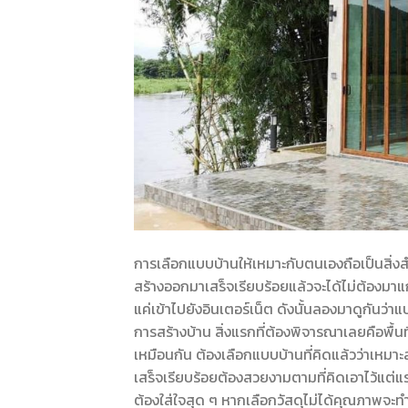
การเลือกแบบบ้านให้เหมาะกับตนเองถือเป็นสิ่ง
สร้างออกมาเสร็จเรียบร้อยแล้วจะได้ไม่ต้องมาแก
แค่เข้าไปยังอินเตอร์เน็ต ดังนั้นลองมาดูกันว่าแ
การสร้างบ้าน สิ่งแรกที่ต้องพิจารณาเลยคือพื้นที
เหมือนกัน ต้องเลือกแบบบ้านที่คิดแล้วว่าเหมาะส
เสร็จเรียบร้อยต้องสวยงามตามที่คิดเอาไว้แต่แรก 
ต้องใส่ใจสุด ๆ หากเลือกวัสดุไม่ได้คุณภาพจะทำใ