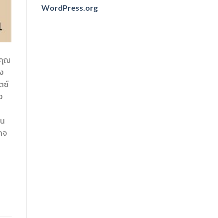
WordPress.org
้คุณ
ัง
ตซ์
ง
ทน
เทจ