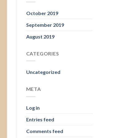
October 2019
September 2019
August 2019
CATEGORIES
Uncategorized
META
Log in
Entries feed
Comments feed